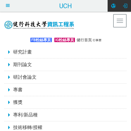
UCH
Togg
navig
:::
FB粉絲專頁
IG粉絲專頁
健行首頁
行事曆
:::
研究計畫
期刊論文
研討會論文
專書
獲獎
專利/新品種
技術移轉/授權