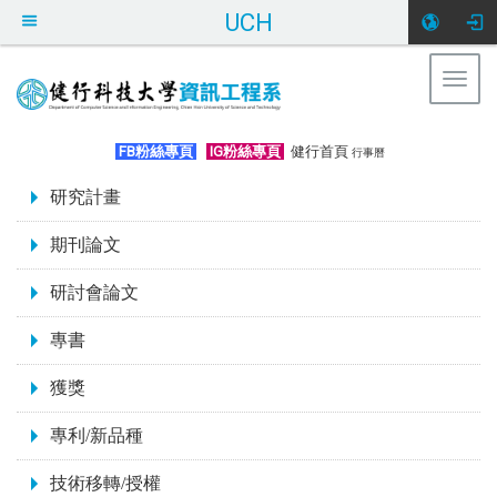
UCH
Togg
navig
:::
FB粉絲專頁
IG粉絲專頁
健行首頁
行事曆
:::
研究計畫
期刊論文
研討會論文
專書
獲獎
專利/新品種
技術移轉/授權