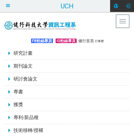
UCH
Togg
navig
:::
FB粉絲專頁
IG粉絲專頁
健行首頁
行事曆
:::
研究計畫
期刊論文
研討會論文
專書
獲獎
專利/新品種
技術移轉/授權