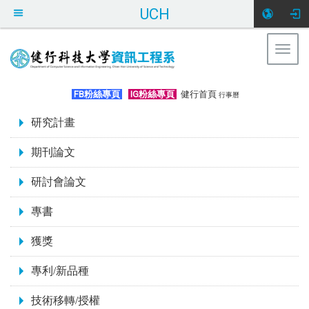
UCH
Togg
navig
:::
FB粉絲專頁
IG粉絲專頁
健行首頁
行事曆
:::
研究計畫
期刊論文
研討會論文
專書
獲獎
專利/新品種
技術移轉/授權