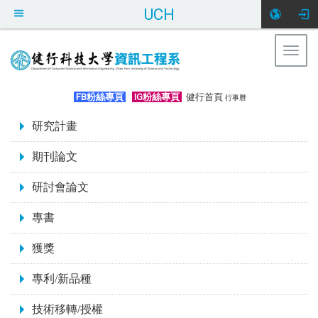
UCH
Togg
navig
:::
FB粉絲專頁
IG粉絲專頁
健行首頁
行事曆
:::
研究計畫
期刊論文
研討會論文
專書
獲獎
專利/新品種
技術移轉/授權