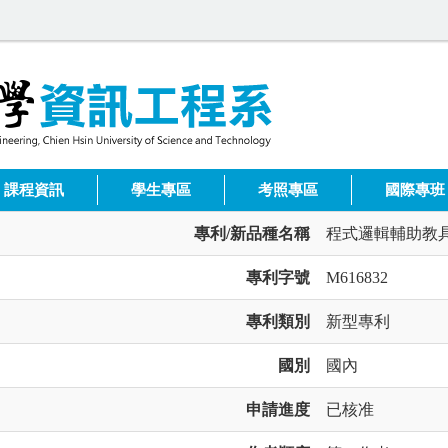
課程資訊
學生專區
考照專區
國際專班
專利/新品種名稱
程式邏輯輔助教
專利字號
M616832
專利類別
新型專利
國別
國內
申請進度
已核准