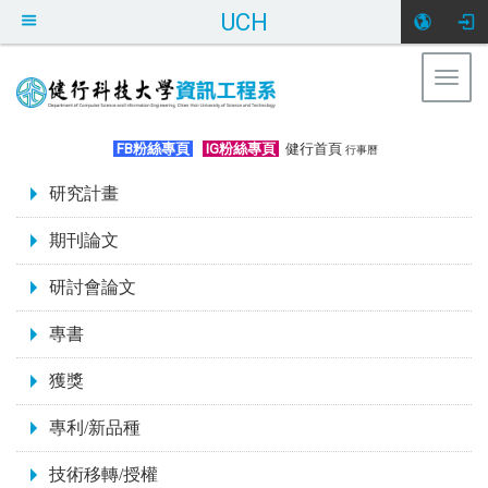
UCH
Togg
navig
:::
FB粉絲專頁
IG粉絲專頁
健行首頁
行事曆
:::
研究計畫
期刊論文
研討會論文
專書
獲獎
專利/新品種
技術移轉/授權