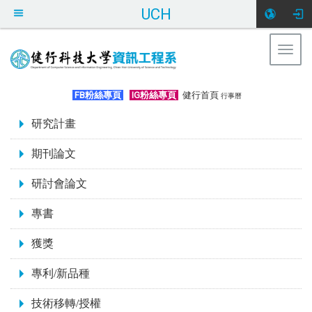
UCH
Togg
navig
:::
FB粉絲專頁
IG粉絲專頁
健行首頁
行事曆
:::
研究計畫
期刊論文
研討會論文
專書
獲獎
專利/新品種
技術移轉/授權