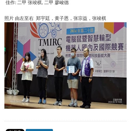
佳作: 二甲 张竣棋, 二甲 廖峻德
照片 由左至右 郑宇廷，黄子恩，张宗益，张竣棋