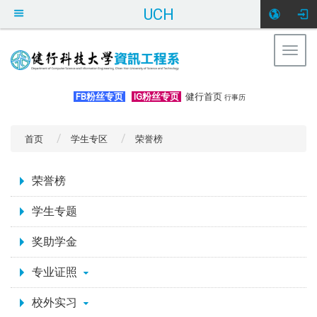
UCH
Togg
navig
:::
FB粉丝专页
IG粉丝专页
健行首页
行事历
首页
学生专区
荣誉榜
:::
荣誉榜
学生专题
奖助学金
专业证照
校外实习