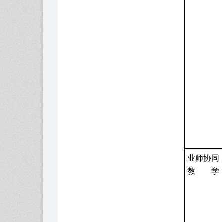
业师协同
教 学