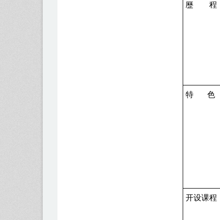
歷 程
特
色
开设课程