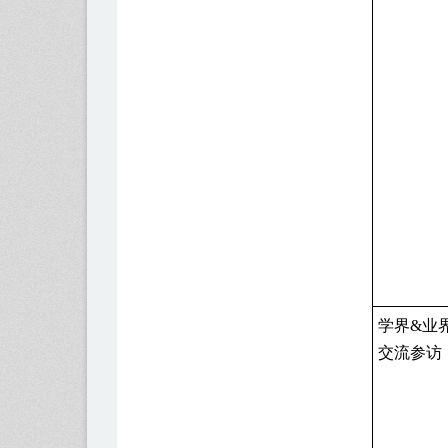
学界
&
业
交流参访