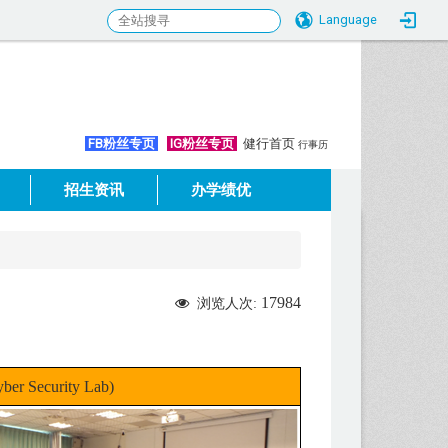
Language
:::
FB粉丝专页
IG粉丝专页
健行首页
行事历
招生资讯
办学绩优
17984
浏览人次:
Security Lab)