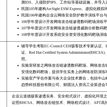
测
IDS
、入侵防护
IPS
、工作站等基础设施，并导入
民国
105
年建构
ArcSight ESM Express
、虚拟化模拟
民国
106
年建构企业云网络安全防护教学演练平台
106
学年度设计开发网络攻击链渗透数码靶场演练
107
学年度设计开发网络攻击链渗透威胁分析数码
108
学年度设计开发系统安全资安强化数码靶场演
辅导学生考取
EC-Council CEH
骇客技术专家认证、
证、
Red Hat Certified System Administrator(RHCSA)
照。
实验室研发之网络攻击链渗透数码靶场、网络攻击
安强化数码靶场，提供学生实务上的网络攻防演练
实验室产学合作案与各大企业技术磨合，包括中山
趋势科技股份有限公司、财团法人资讯工业策进会
企业云道德骇客渗透实务、安全程式设计、虚拟化环境
证照
RHCSA
、网络攻击链技术、网络程式设计、
APT
高