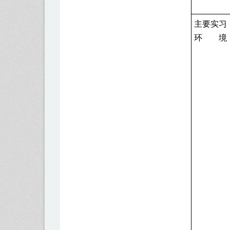
主要实习
环 境