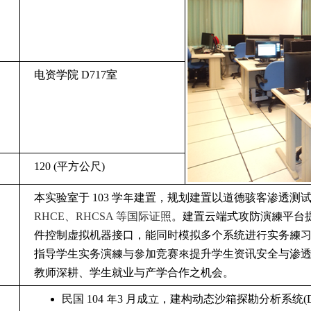
电资学院
D717
室
120 (
平方公尺
)
本实验室于
103
学年建置，规划建置以道德骇客渗透测
RHCE
、
RHCSA
等国际证照
。建置云端式攻防演練平台
件控制虚拟机器接口，能同时模拟多个系统进行实务練
指导学生实务演練与參加竞赛來提升学生资讯安全与渗
教师深耕、学生就业与产学合作之机会。
民国
104
年
3
月成立，建构动态沙箱探勘分析系统
(