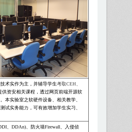
试技术实作为主，并辅导学生
考取
CEH
、
提供资安相关课程，透过网页前端开源软
习。本实验室之软硬件设备、相关教学、
透测试实务能力，可有效增加学生实习、
DDI
、
DDAn)
、防火墙
Firewall
、入侵侦