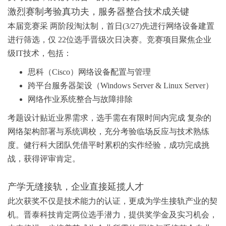
激烈赛制考验真功夫，服务器整合技术成关键
本届竞赛采
两阶段淘汰制
，首日(
3/27)
先进行网络设备建置
进行筛选，仅
22
位选手
晋级次日决赛。竞赛项目聚焦企业
级
IT
技术，包括：
思科（
Cisco
）网络设备配置与管理
跨平台服务器架设（
Windows Server & Linux Server
）
网络作业系统整合与故障排除
考题设计贴近业界需求，选手需在有限时间内完成
复杂的
网络架构部署与系统调校
，充分考验临场反应与技术熟练
度。健行科大团队凭借平时累积的实作经验，成功完成挑
战，获得评审肯定。
产学无缝接轨，企业直接延揽人才
此次获奖不仅是技术能力的认证，更成为学生接轨产业的契
机。晋泰科技肯定两位选手潜力，提供
奖学金
及
实习机会
，