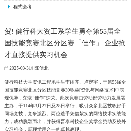
程式会考
贺! 健行科大资工系学生勇夺第55届全
国技能竞赛北区分区赛「佳作」 企业抢
才直接提供实习机会
2025-03-31
陈信北
健行科技大学资讯工程系学生
李绍齐、卢定宇
，于
第
55
届全
国技能竞赛北区分区技能竞赛
39
职类
[
资讯与网络技术
]
中表
现优异，荣获"
佳作"
殊荣。此次竞赛由
劳动部劳动力发展署
主办，于114年
3
月
27
日及
28
日
举行，吸引众多北区技职好手
同场竞技，竞争激烈。两位选手凭借紮实的
网络技术实战能
力
，成功脱颖而出，并获得
晋泰科技企业奖学金
赞助及
校外
实习机会
，展现学用合一的卓越表现。