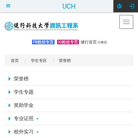
UCH
Togg
navig
:::
FB粉丝专页
IG粉丝专页
健行首页
行事历
首页
学生专区
荣誉榜
:::
荣誉榜
学生专题
奖助学金
专业证照
校外实习