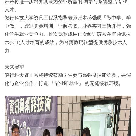
未来将进一步培养其成为企业所需的
网络与系统整合专业
人才
。
健行科技大学资讯工程系指导老师张木盛强调
「做中学、学
中做」
，透过
竞赛培训、证照考取、业界实习
三轨并行，强
化学生就业竞争力。此次竞赛成果再次验证该系在
资通讯技
术(
ICT)
人才培育
的成效，为台湾数码转型提供优质技术人
力。
未来展望
健行科大资工系将持续鼓励学生参与高强度技能竞赛，并深
化与企业合作，打造
「毕业即就业」
的无缝接轨环境。