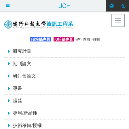
UCH
Togg
navig
:::
FB粉絲專頁
IG粉絲專頁
健行首頁
行事曆
:::
研究計畫
期刊論文
研討會論文
專書
獲獎
專利/新品種
技術移轉/授權