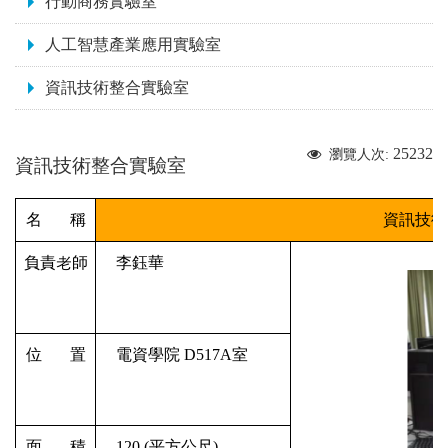
行動商務實驗室
人工智慧產業應用實驗室
資訊技術整合實驗室
25232
瀏覽人次:
資訊技術整合實驗室
名 稱
資訊技術
負責老師
李鈺華
位
置
電資學院 D517A室
面
積
120 (平方公尺)