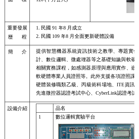
重要發展
1. 民國 91 年8 月成立
2. 民國 109 年8 月全面更新硬體設備
歷
程
提供智慧機器系統資訊技術之教學、專題實作
簡
介
計、數位邏輯、微處理器等之基礎知識與軟硬
相關實務課程，如感測器原理與應用實作、嵌
軟硬體專業人員證照等。此外支援各項證照課程
硬體裝修職類乙級、丙級術科場地、ITE資訊專業
先進微控器認證考試中心、CyberLink認證考
品名
設備介紹
1
數位邏輯實驗平台