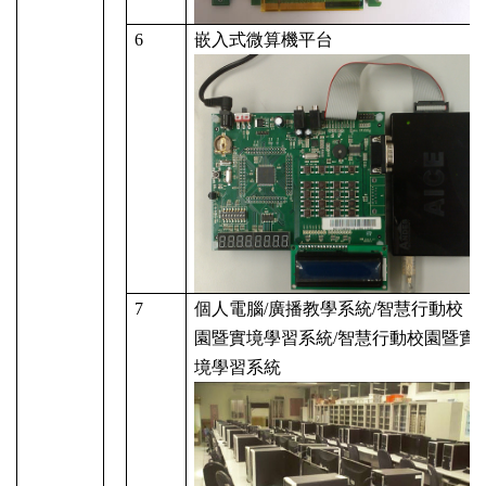
6
嵌入式微算機平台
7
個人電腦
/
廣播教學系統
/
智慧行動校
園暨實境學習系統
/
智慧行動校園暨實
境學習系統