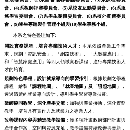
會、
(4)
系教師評審委員會、
(5)
系校友互動委員會、
(6)
系服
務學習委員會、
(7)
系學生關懷委員會、
(8)
系校外實習委員
會，
(9)
學生專題製作管理小組與
(10)
學生事務小組。
本系之特色整理如下:
開設實務課程
，
培育
專業
技術人才
：本系依照產業工作需
求，規劃「資訊安全」、「網路技術」、「大數據應用」、
和「智慧家庭應用」等四大領域實務課程，進行專業技術人
才的培育。
規
劃
特色學程
，
設計
就業導向
的學習指引
：根據規劃之學程
課程，繪製
「課程地圖」、「就業地圖」及「證照地圖」
，
透過清楚的就業導向設計，導引學生學習專業技能。
業師協同教學，深化產學交流
：加強與產業接軌，深化實務
教學，培育具有實作力及就業力之專業人才。
改善課程內容與精進教學設備
：獲多項計畫政府部門計畫與
產學合作案，空間與資源充足，教學設備持續改善與更新，