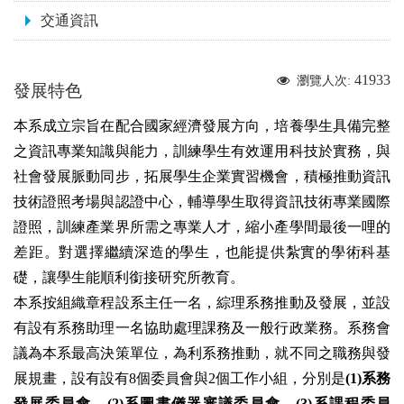
交通資訊
41933
瀏覽人次:
發展特色
本系成立宗旨在配合國家經濟發展方向，培養學生具備完整
之資訊專業知識與能力，訓練學生有效運用科技於實務，與
社會發展脈動同步，拓展學生企業實習機會，積極推動資訊
技術證照考場與認證中心，輔導學生取得資訊技術專業國際
證照，訓練產業界所需之專業人才，縮小產學間最後一哩的
差距。對選擇繼續深造的學生，也能提供紮實的學術科基
礎，讓學生能順利銜接研究所教育。
本系按組織章程設系主任一名，綜理系務推動及發展，並設
有設有系務助理一名協助處理課務及一般行政業務。系務會
議為本系最高決策單位，為利系務推動，就不同之職務與發
展規畫，設有設有
8
個委員會與
2
個工作小組，分別是
(1)
系務
發展委員會、
(2)
系圖書儀器審議委員會、
(3)
系課程委員