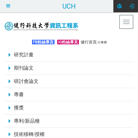
UCH
Togg
navig
:::
FB粉絲專頁
IG粉絲專頁
健行首頁
行事曆
:::
研究計畫
期刊論文
研討會論文
專書
獲獎
專利/新品種
技術移轉/授權