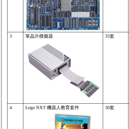
3
單晶片模擬器
35
套
4
Lego NXT
機器人教育套件
30
套