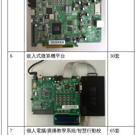
6
嵌入式微算機平台
30
套
7
個人電腦
/
廣播教學系統
/
智慧行動校
65
套