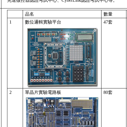
先進微控器認證考試中心、CyberLink認證考試中心等。
品名
數量
1
數位邏輯實驗平台
47
套
2
單晶片實驗電路板
80
套