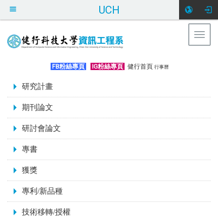
UCH
Togg
navig
:::
FB粉絲專頁
IG粉絲專頁
健行首頁
行事曆
:::
研究計畫
期刊論文
研討會論文
專書
獲獎
專利/新品種
技術移轉/授權