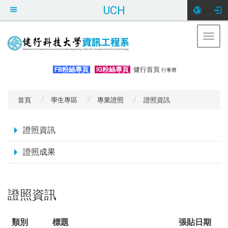
UCH
Togg
navig
:::
FB粉絲專頁
IG粉絲專頁
健行首頁
行事曆
首頁
學生專區
專業證照
證照資訊
:::
證照資訊
證照成果
證照資訊
類別
標題
張貼日期