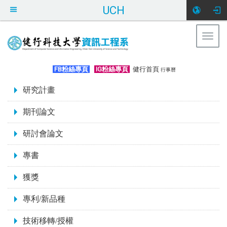
UCH
Togg
navig
:::
FB粉絲專頁
IG粉絲專頁
健行首頁
行事曆
:::
研究計畫
期刊論文
研討會論文
專書
獲獎
專利/新品種
技術移轉/授權