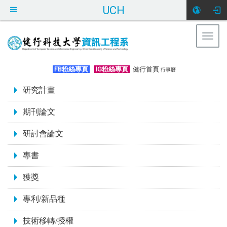
UCH
Togg
navig
:::
FB粉絲專頁
IG粉絲專頁
健行首頁
行事曆
:::
研究計畫
期刊論文
研討會論文
專書
獲獎
專利/新品種
技術移轉/授權