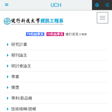
UCH
Togg
navig
:::
FB粉絲專頁
IG粉絲專頁
健行首頁
行事曆
:::
研究計畫
期刊論文
研討會論文
專書
獲獎
專利/新品種
技術移轉/授權