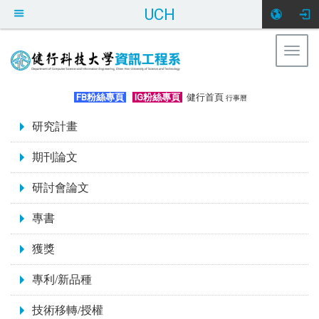
UCH
Togg
navig
:::
FB粉絲專頁
IG粉絲專頁
健行首頁
行事曆
:::
研究計畫
期刊論文
研討會論文
專書
獲獎
專利/新品種
技術移轉/授權