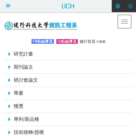
UCH
Togg
navig
:::
FB粉絲專頁
IG粉絲專頁
健行首頁
行事曆
:::
研究計畫
期刊論文
研討會論文
專書
獲獎
專利/新品種
技術移轉/授權