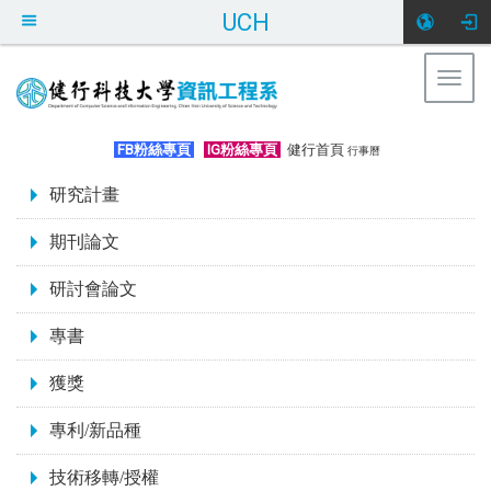
UCH
Togg
navig
:::
FB粉絲專頁
IG粉絲專頁
健行首頁
行事曆
:::
研究計畫
期刊論文
研討會論文
專書
獲獎
專利/新品種
技術移轉/授權