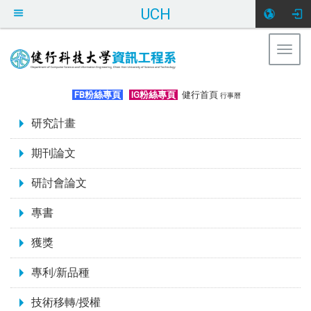
UCH
Togg
navig
:::
FB粉絲專頁
IG粉絲專頁
健行首頁
行事曆
:::
研究計畫
期刊論文
研討會論文
專書
獲獎
專利/新品種
技術移轉/授權