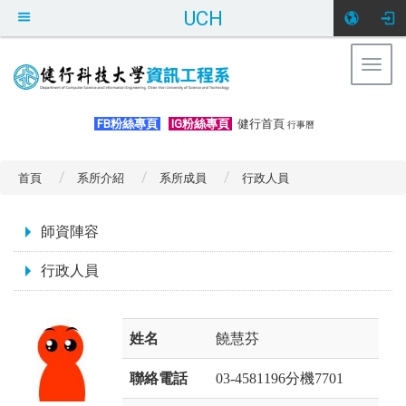
UCH
Togg
navig
:::
FB粉絲專頁
IG粉絲專頁
健行首頁
行事曆
首頁
系所介紹
系所成員
行政人員
:::
師資陣容
行政人員
姓名
饒慧芬
聯絡電話
03-4581196分機7701