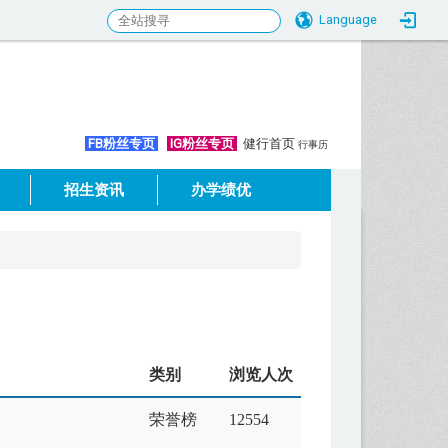
Language
:::
FB粉丝专页
IG粉丝专页
健行首页
行事历
招生资讯
办学绩优
类别
浏览人次
荣誉榜
12554