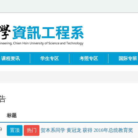
课程资讯
学生专区
考照专区
国际专班
告
标题
9
置顶
热门
贺本系同学 黄冠龙 获得 2016年总统教育奖