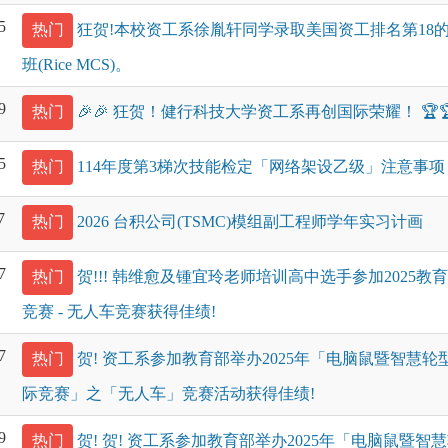
5
热门
狂贺!本校资工系徐胤轩同学录取美国资工排名第18
班(Rice MCS)。
9
热门
🎉🎉 狂贺！健行科技大学资工系再创国际荣耀！ 🏆
5
热门
114年度第3梯次技能检定「网络架设乙级」注意事项
7
热门
2026 台积公司(TSMC)模组副工程师学年实习计画
7
热门
贺!!! 韩维愈及锺宜玲老师培训高中选手参加2025
竞赛 - 无人车竞赛获得佳绩!
7
热门
贺! 资工系参加教育部举办2025年「电脑鼠暨智慧
际竞赛」之「无人车」竞赛活动获得佳绩!
9
热门
贺! 贺! 资工系参加教育部举办2025年「电脑鼠暨