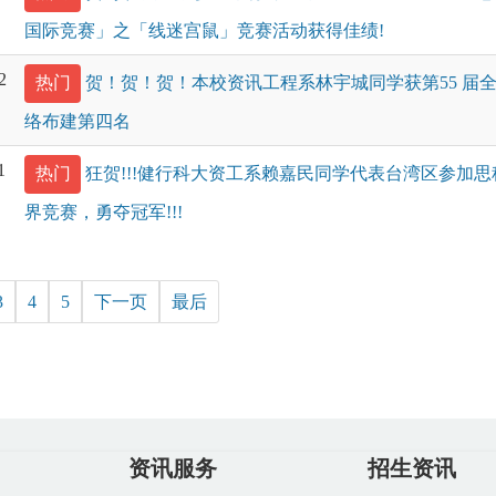
国际竞赛」之「线迷宫鼠」竞赛活动获得佳绩!
2
热门
贺！贺！贺！本校资讯工程系林宇城同学获第55 届
络布建第四名
1
热门
狂贺!!!健行科大资工系赖嘉民同学代表台湾区参加思科 APJ
界竞赛，勇夺冠军!!!
3
4
5
下一页
最后
资讯服务
招生资讯