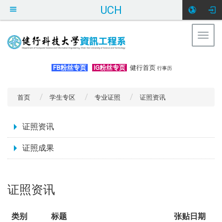
UCH
Togg
navig
:::
FB粉丝专页
IG粉丝专页
健行首页
行事历
首页
学生专区
专业证照
证照资讯
:::
证照资讯
证照成果
证照资讯
类别
标题
张贴日期