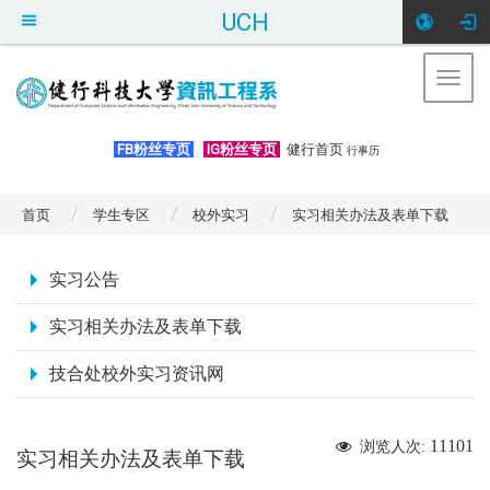
UCH
Togg
navig
:::
FB粉丝专页
IG粉丝专页
健行首页
行事历
首页
学生专区
校外实习
实习相关办法及表单下载
:::
实习公告
实习相关办法及表单下载
技合处校外实习资讯网
11101
浏览人次:
实习相关办法及表单下载