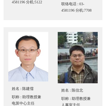
4581196 分机:5122
联络电话
: 03-
4581196 分机:7708
姓名
:
陈建儒
姓名
:
陈信北
职称
: 助理教授兼
职称
: 助理教授兼
电算中心主任
人事室主任