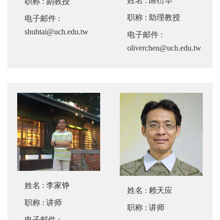
姓名
:
陈衍华
职称
: 副教授
职称
: 助理教授
电子邮件
:
shuhtai@uch.edu.tw
电子邮件
:
oliverchen@uch.edu.tw
姓名
:
李家铮
姓名
:
赖天应
职称
: 讲师
职称
: 讲师
电子邮件
: