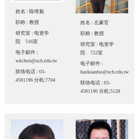
姓名
:
陈维魁
职称
: 教授
姓名
:
左豪官
研究室
: 电资学
职称
: 教授
院 516室
研究室
: 电资学
电子邮件
:
院 722室
wkchen@uch.edu.tw
电子邮件
:
联络电话
: 03-
haokuantso@uch.edu.tw
4581196 分机:7704
联络电话
: 03-
4581196 分机:5128