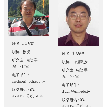
姓名
:
邱绮文
职称
: 教授
姓名
:
杜德智
研究室
: 电资学
职称
: 助理教授
院 315室
研究室
: 电资学
电子邮件
:
院 406室
cwchiou@uch.edu.tw
电子邮件
:
联络电话
: 03-
djduh@uch.edu.tw
4581196 分机:5104
联络电话
: 03-
4581196 分机:5138