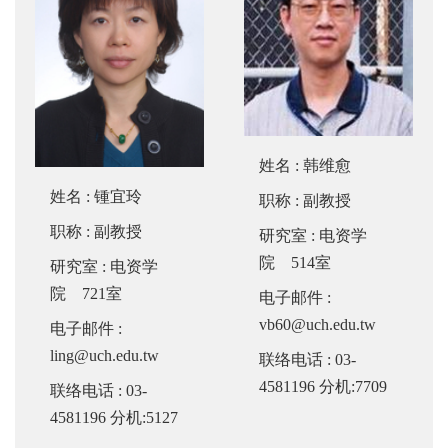
姓名
:
韩维愈
姓名
:
锺宜玲
职称
: 副教授
职称
: 副教授
研究室
: 电资学
院 514室
研究室
: 电资学
院 721室
电子邮件
:
vb60@uch.edu.tw
电子邮件
:
ling@uch.edu.tw
联络电话
: 03-
4581196 分机:7709
联络电话
: 03-
4581196 分机:5127