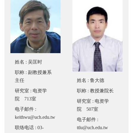
姓名
:
吴匡时
职称
: 副教授兼系
主任
姓名
:
鲁大德
研究室
: 电资学
职称
: 教授兼院长
院 713室
研究室
: 电资学
电子邮件
:
院 507室
keithwu@uch.edu.tw
电子邮件
:
联络电话
: 03-
ttlu@uch.edu.tw