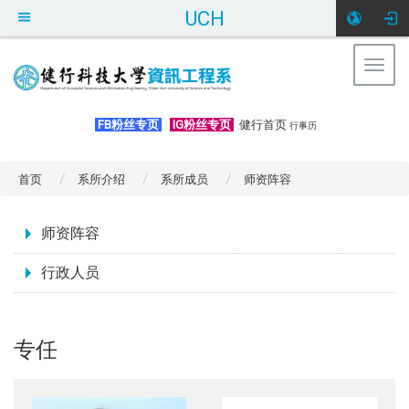
UCH
Togg
navig
:::
FB粉丝专页
IG粉丝专页
健行首页
行事历
首页
系所介绍
系所成员
师资阵容
:::
师资阵容
行政人员
专任