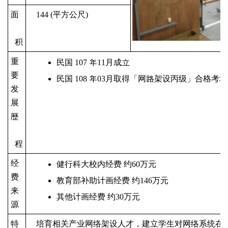
面
144 (
平方公尺)
积
重
民国 107
年11
月成立
要
民国 108
年03
月
取得
「
网路
架
设
丙级
」
合格考场
发
展
歷
程
经
健行科大校内经费 约60
万元
费
教育部补助计画经费 约146
万元
来
其他计画经费 约30
万元
源
特
培育相关产业网络架设人才，建立学生对网络系统在