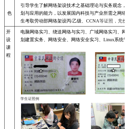
引导学生了解网络架设技术之基础理论与实务观念，
色
划与应用的能力，以发展国内科技与产业所需之网络
生考取劳动部网络架设丙/
乙级、CCNA
等证照，充份
开
电脑网络实习、绕送网络与实习、广域网络实习、网
设
划建置实务、网络安全、网络安全实习、Linux
系统管
课
程
学生证照例