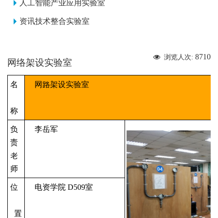
人工智能产业应用实验室
资讯技术整合实验室
8710
浏览人次:
网络架设实验室
名
网路
架
设实验室
称
负
李岳军
责
老
师
位
电资学院 D509
室
置