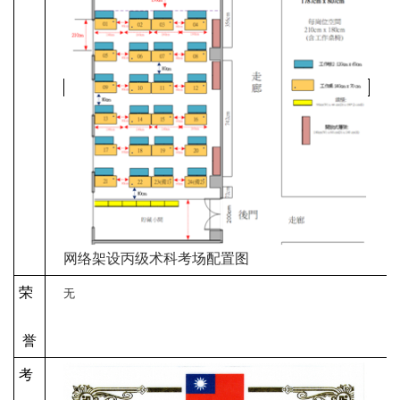
网络架设
丙
级术科
考场配置图
荣
无
誉
考