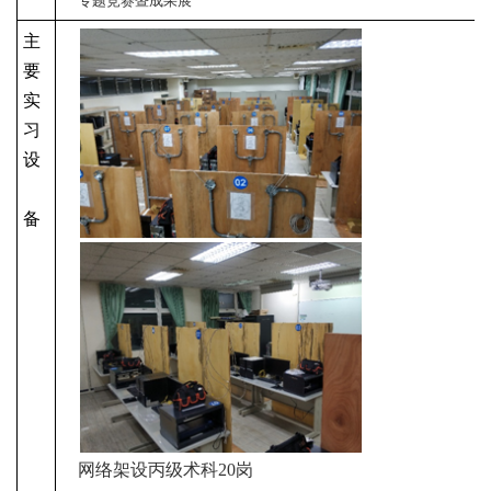
专题竞赛暨成果展
主
要
实
习
设
备
网络架设
丙
级术科
20
岗