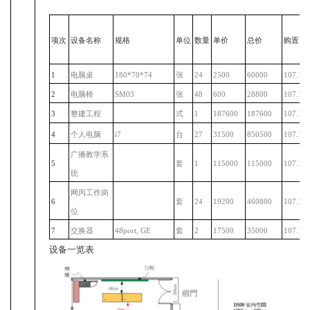
项次
设备名称
规格
单位
数量
单价
总价
购置日
1
电脑桌
180*70*74
张
24
2500
60000
107.11.
2
电脑椅
SM03
张
48
600
28800
107.11.
3
整建工程
式
1
187600
187600
107.11.
4
个人电脑
i7
台
27
31500
850500
107.11.
广播教学系
5
套
1
115000
115000
107.11.
统
网丙工作岗
6
套
24
19200
460800
107.11.
位
7
交换器
48
port, GE
套
2
17500
35000
107.11.
设备一览表