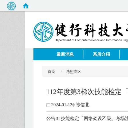
:::
最新消息
系所介绍
首页
考照专区
112年度第3梯次技能检
2024-01-12
陈信北
公告!!! 技能检定「网络架设乙级」考场注意事