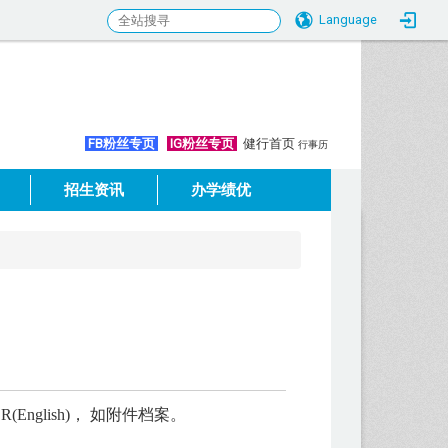
Language
:::
FB粉丝专页
IG粉丝专页
健行首页
行事历
招生资讯
办学绩优
nglish)， 如附件档案。