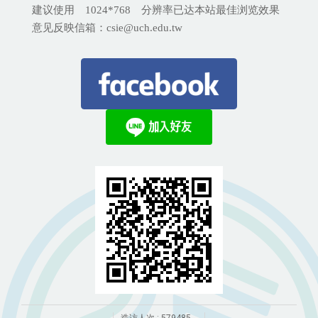
建议使用 1024*768 分辨率已达本站最佳浏览效果
意见反映信箱：csie@uch.edu.tw
造访人次 : 579485