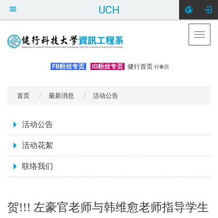
UCH
Togg
navig
:::
FB粉丝专页
IG粉丝专页
健行首页
行事历
首页
最新消息
活动公告
:::
活动公告
活动花絮
联络我们
贺!!! 左豪官老师与韩维愈老师指导学生