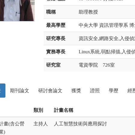
職稱
助理教授
最高學歷
中央大學 資訊管理學系 博
研究專長
資訊安全,網路安全,入侵偵
實務專長
Linux系統,弱點掃描,入
研究室
電資學院 726室
畫
期刊論文
研討會論文
獲獎
證照
學歷
經
類別
計畫名稱
計畫(含公營
主持人
人工智慧技術與應用探討
業)