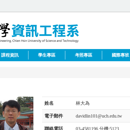
課程資訊
學生專區
考照專區
國際專班
姓名
林大為
電子郵件
davidlin101@uch.edu.tw
聯絡電話
03-4581196 分機:5123