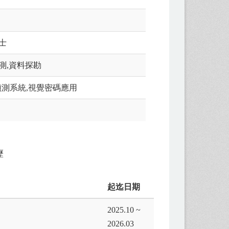
士
測,資料探勘
侵偵測系統,視覺密碼應用
歷
起迄日期
2025.10 ~
2026.03