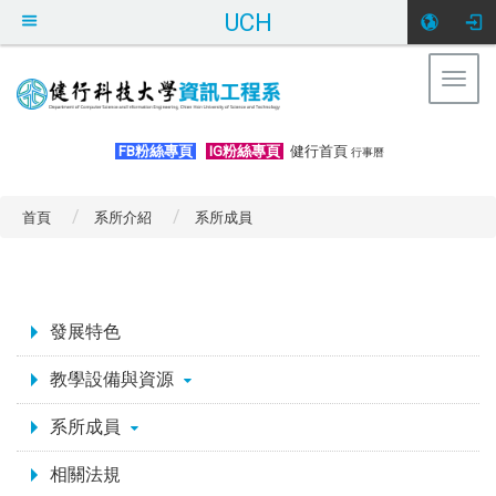
UCH
Togg
navig
:::
FB粉絲專頁
IG粉絲專頁
健行首頁
行事曆
首頁
系所介紹
系所成員
:::
發展特色
教學設備與資源
系所成員
相關法規