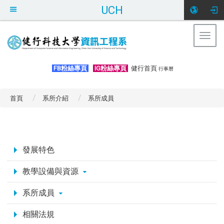
UCH
Togg
navig
:::
FB粉絲專頁
IG粉絲專頁
健行首頁
行事曆
首頁
系所介紹
系所成員
:::
發展特色
教學設備與資源
系所成員
相關法規