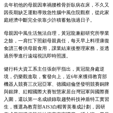
去年初他的母親因車禍腰椎骨折臥病在床，不久又
因長期缺乏運動導致急性腦中風住院觀察，從此家
庭經濟中斷完全依靠少許積蓄勉強過日子。
母親因中風生活無法自理，黃冠龍兼顧研究所學業
之餘，一肩扛下照顧母親責任，每天早上料理康復
食譜三餐供母親食用，課業結束後整理家務，並透
過所學進行遠端視訊即時照護。
健行科大資工系主任張劍平指出，黃冠龍身處逆
境，仍樂觀進取，奮發向上，近6年來獲得教育部
機器人競賽三次冠亞軍、德國紐倫堡發明競賽銅牌
與銀牌、紅帽國際大賽智慧家居台灣冠軍與國際賽
入圍，還以第一名成績錄取趨勢科技神盾特工實習
生，獲選為教育部AIS3白帽菁英養成計劃，因研