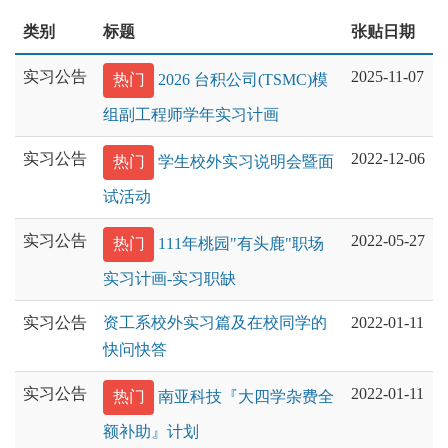
类别
标题
张贴日期
实习公告
2025-11-07
热门
2026 台积公司(TSMC)模
组副工程师学年实习计画
实习公告
2022-12-06
热门
学生校外实习说明会暨面
试活动
实习公告
2022-05-27
热门
111年桃园"有头鹿"职场
实习计画-实习职缺
实习公告
资工系校外实习篇及在校同学的
2022-01-11
快问快答
实习公告
2022-01-11
热门
南亚科技『大四学杂费全
额补助』计划