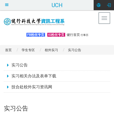
UCH
Togg
navig
:::
FB粉丝专页
IG粉丝专页
健行首页
行事历
首页
学生专区
校外实习
实习公告
:::
实习公告
实习相关办法及表单下载
技合处校外实习资讯网
实习公告