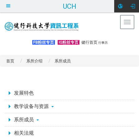
UCH
Togg
navig
:::
FB粉丝专页
IG粉丝专页
健行首页
行事历
首页
系所介绍
系所成员
:::
发展特色
教学设备与资源
系所成员
相关法规